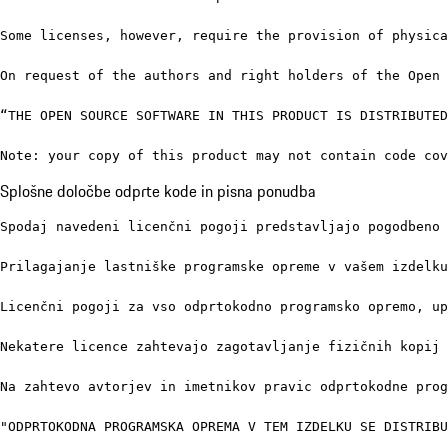
Some licenses, however, require the provision of physica
On request of the authors and right holders of the Open 
“THE OPEN SOURCE SOFTWARE IN THIS PRODUCT IS DISTRIBUTED
Note: your copy of this product may not contain code co
Splošne določbe odprte kode in pisna ponudba
Spodaj navedeni licenčni pogoji predstavljajo pogodbeno 
Prilagajanje lastniške programske opreme v vašem izdelku
Licenčni pogoji za vso odprtokodno programsko opremo, up
Nekatere licence zahtevajo zagotavljanje fizičnih kopij 
Na zahtevo avtorjev in imetnikov pravic odprtokodne prog
"ODPRTOKODNA PROGRAMSKA OPREMA V TEM IZDELKU SE DISTRIBU