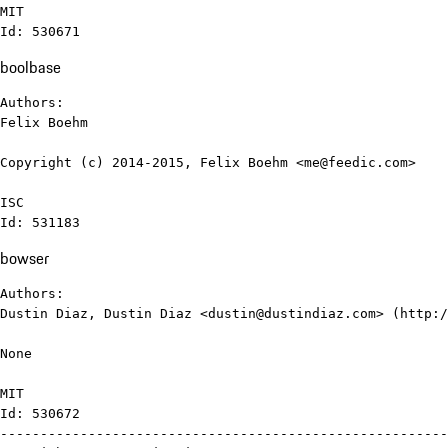
MIT

Id: 530671
boolbase
Authors:

Felix Boehm

Copyright (c) 2014-2015, Felix Boehm <me@feedic.com>

ISC

Id: 531183
bowser
Authors:

Dustin Diaz, Dustin Diaz <dustin@dustindiaz.com> (http:/
None

MIT

Id: 530672

--------------------------------------------------------