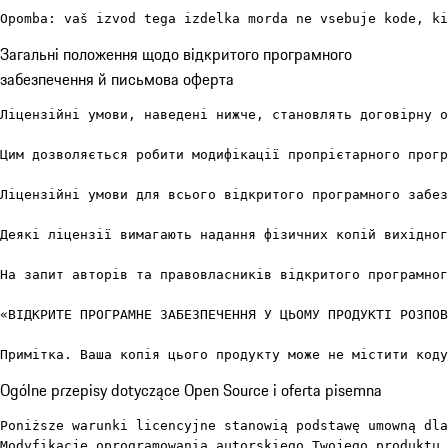
Opomba: vaš izvod tega izdelka morda ne vsebuje kode, ki
Загальні положення щодо відкритого програмного
забезпечення й письмова оферта
Ліцензійні умови, наведені нижче, становлять договірну о
Цим дозволяється робити модифікації пропрієтарного прогр
Ліцензійні умови для всього відкритого програмного забез
Деякі ліцензії вимагають надання фізичних копій вихідног
На запит авторів та правовласників відкритого програмног
«ВІДКРИТЕ ПРОГРАМНЕ ЗАБЕЗПЕЧЕННЯ У ЦЬОМУ ПРОДУКТІ РОЗПОВ
Примітка. Ваша копія цього продукту може не містити коду
Ogólne przepisy dotyczące Open Source i oferta pisemna
Poniższe warunki licencyjne stanowią podstawę umowną dla
Modyfikacje oprogramowania autorskiego Twojego produktu 