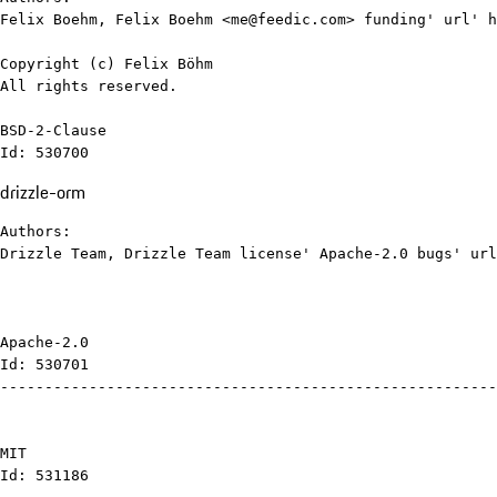
Felix Boehm, Felix Boehm <me@feedic.com> funding' url' h
Copyright (c) Felix Böhm

All rights reserved.

BSD-2-Clause

Id: 530700
drizzle-orm
Authors:

Drizzle Team, Drizzle Team license' Apache-2.0 bugs' url
Apache-2.0

Id: 530701

--------------------------------------------------------
MIT

Id: 531186