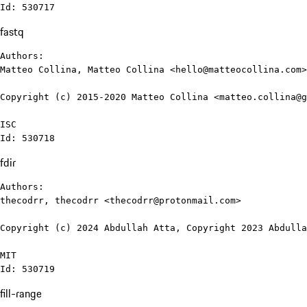
Id: 530717
fastq
Authors:

Matteo Collina, Matteo Collina <hello@matteocollina.com>
Copyright (c) 2015-2020 Matteo Collina <matteo.collina@g
ISC

Id: 530718
fdir
Authors:

thecodrr, thecodrr <thecodrr@protonmail.com>

Copyright (c) 2024 Abdullah Atta, Copyright 2023 Abdulla
MIT

Id: 530719
fill-range