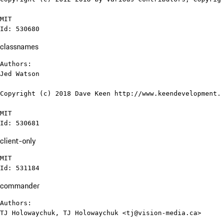
MIT

Id: 530680
classnames
Authors:

Jed Watson

Copyright (c) 2018 Dave Keen http://www.keendevelopment.
MIT

Id: 530681
client-only
MIT

Id: 531184
commander
Authors:

TJ Holowaychuk, TJ Holowaychuk <tj@vision-media.ca>
