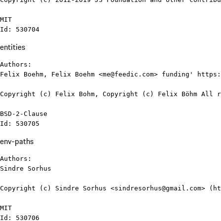
MIT

Id: 530704
entities
Authors:

Felix Boehm, Felix Boehm <me@feedic.com> funding' https:
Copyright (c) Felix Bohm, Copyright (c) Felix Böhm All r
BSD-2-Clause

Id: 530705
env-paths
Authors:

Sindre Sorhus

Copyright (c) Sindre Sorhus <sindresorhus@gmail.com> (ht
MIT

Id: 530706