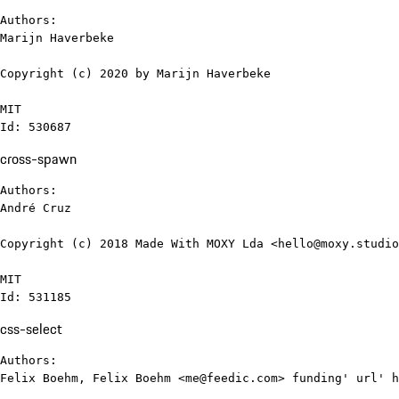
Authors:

Marijn Haverbeke

Copyright (c) 2020 by Marijn Haverbeke

MIT

Id: 530687
cross-spawn
Authors:

André Cruz

Copyright (c) 2018 Made With MOXY Lda <hello@moxy.studio
MIT

Id: 531185
css-select
Authors:

Felix Boehm, Felix Boehm <me@feedic.com> funding' url' h